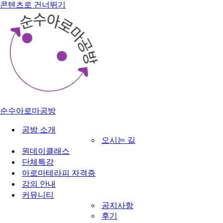
콘텐츠로 건너뛰기
순수아로마공방
공방 소개
오시는 길
원데이클래스
단체특강
아로마테라피 자격증
강의 안내
커뮤니티
공지사항
후기