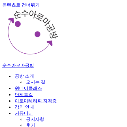
콘텐츠로 건너뛰기
순수아로마공방
공방 소개
오시는 길
원데이클래스
단체특강
아로마테라피 자격증
강의 안내
커뮤니티
공지사항
후기